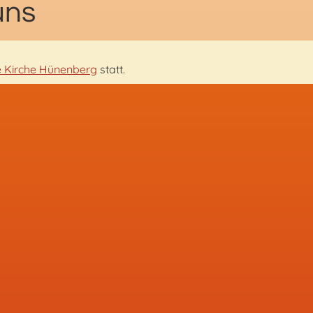
uns
e Kirche Hünenberg
statt.